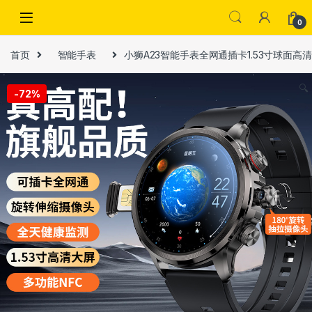
Skip to navigation
Skip to content
0
首页
智能手表
小狮A23智能手表全网通插卡1.53寸球面
🔍
-
72%