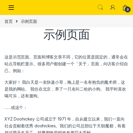
Skip to navigation
Skip to content
0
首页
示例页面
示例页面
这是示范页面。页面和博客文章不同，它的位置是固定的，通常会在
站点导航栏显示。很多用户都创建一个「关于」页面，向访客介绍自
己。例如：
大家好！ 我白天是一名快递小哥，晚上是一名有抱负的魔术师，这
是我的网站。 我住在北京，养了一只名叫二哈的小狗。 我平时喜欢
喝可乐，还有遛狗。
……或这个：
XYZ Doohickey 公司成立于 1971 年，自从建立以来，我们一直向
社会贡献着优秀 doohickies。我们的公司总部位于天朝魔都，有着
超过两千名员工，对魔都政府税收有着巨大贡献。