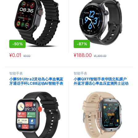
-
50%
-
87%
¥
0.01
¥
188.00
¥
0.02
¥
1,399.00
智能手表
智能手表
小狮S9 Ultra2灵动岛心率血氧蓝
小狮QX11智能手表华强北私膜户
牙通话手环LC88运动AI智能手表
外蓝牙通话心率血压监测男士运动
手表