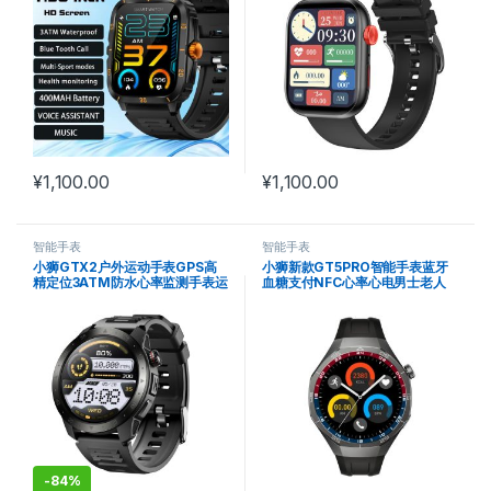
¥
1,100.00
¥
1,100.00
智能手表
智能手表
小狮GTX2户外运动手表GPS高
小狮新款GT5PRO智能手表蓝牙
精定位3ATM防水心率监测手表运
血糖支付NFC心率心电男士老人
动智能AI手表
手表
-
84%