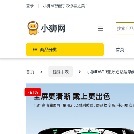
Skip to navigation
Skip to content
登录
小狮AI智能手表惊喜之美！
Search f
小狮网
商品分类
首页
首页
智能手表
小狮IDW19蓝牙通话运
-
81%