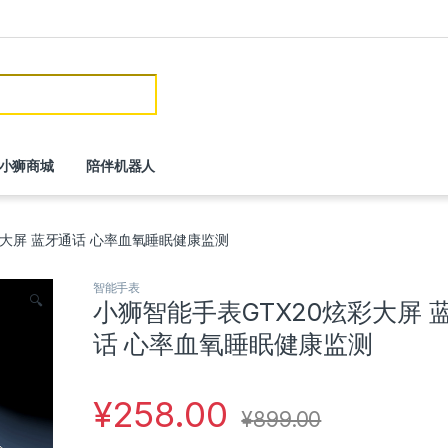
or:
小狮商城
陪伴机器人
彩大屏 蓝牙通话 心率血氧睡眠健康监测
智能手表
🔍
小狮智能手表GTX20炫彩大屏 
话 心率血氧睡眠健康监测
¥
258.00
¥
899.00