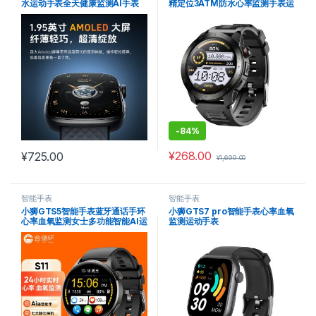
水运动手表全天健康监测AI手表
精定位3ATM防水心率监测手表运
动智能AI手表
-
84%
¥
268.00
¥
725.00
¥
1,699.00
智能手表
智能手表
小狮GTS5智能手表蓝牙通话手环
小狮GTS7 pro智能手表心率血氧
心率血氧监测女士多功能智能AI运
监测运动手表
动手表