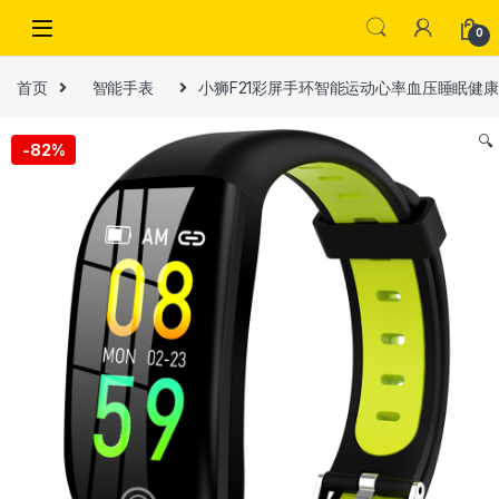
Skip to navigation
Skip to content
0
首页
智能手表
小狮F21彩屏手环智能运动心率血压睡眠健
🔍
-
82%