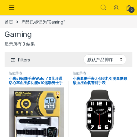
Skip to navigation
Skip to content
0
首页
产品已标记为“Gaming”
Gaming
显示所有 3 结果
Filters
智能手表
智能手表
小狮s9智能手表Watch10蓝牙通
小狮血糖手表无创免扎针测血糖尿
话心率血压多功能s10运动男士手
酸血压血氧智能手表
表