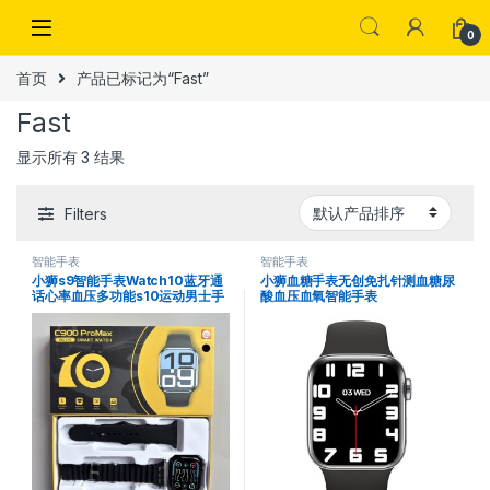
Skip to navigation
Skip to content
0
首页
产品已标记为“Fast”
Fast
显示所有 3 结果
Filters
智能手表
智能手表
小狮s9智能手表Watch10蓝牙通
小狮血糖手表无创免扎针测血糖尿
话心率血压多功能s10运动男士手
酸血压血氧智能手表
表